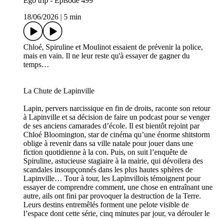
Ego trip - Épisode 499
18/06/2026
|
5 min
Chloé, Spiruline et Moulinot essaient de prévenir la police,
mais en vain. Il ne leur reste qu'à essayer de gagner du
temps…
La Chute de Lapinville
Lapin, pervers narcissique en fin de droits, raconte son retour
à Lapinville et sa décision de faire un podcast pour se venger
de ses anciens camarades d’école. Il est bientôt rejoint par
Chloé Bloomington, star de cinéma qu’une énorme shitstorm
oblige à revenir dans sa ville natale pour jouer dans une
fiction quotidienne à la con. Puis, on suit l’enquête de
Spiruline, astucieuse stagiaire à la mairie, qui dévoilera des
scandales insoupçonnés dans les plus hautes sphères de
Lapinville… Tour à tour, les Lapinvillois témoignent pour
essayer de comprendre comment, une chose en entraînant une
autre, ails ont fini par provoquer la destruction de la Terre.
Leurs destins entremêlés forment une pelote visible de
l’espace dont cette série, cinq minutes par jour, va dérouler le