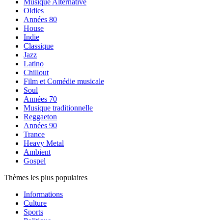
Musique Alternative
Oldies
Années 80
House
Indie
Classique
Jazz
Latino
Chillout
Film et Comédie musicale
Soul
Années 70
Musique traditionnelle
Reggaeton
Années 90
Trance
Heavy Metal
Ambient
Gospel
Thèmes les plus populaires
Informations
Culture
Sports