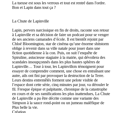
La tueuse est sous les verrous et tout est rentré dans l'ordre.
Bon et Lapin dans tout ça ?
La Chute de Lapinville
Lapin, pervers narcissique en fin de droits, raconte son retour
à Lapinville et sa décision de faire un podcast pour se venger
de ses anciens camarades d’école. Il est bientôt rejoint par
Chloé Bloomington, star de cinéma qu’une énorme shitstorm
oblige à revenir dans sa ville natale pour jouer dans une
fiction quotidienne à la con. Puis, on suit l’enquête de
Spiruline, astucieuse stagiaire à la mairie, qui dévoilera des
scandales insoupçonnés dans les plus hautes sphères de
Lapinville… Tour à tour, les Lapinvillois témoignent pour
essayer de comprendre comment, une chose en entraînant une
autre, ails ont fini par provoquer la destruction de la Terre.
Leurs destins entremêlés forment une pelote visible de
l’espace dont cette série, cinq minutes par jour, va dérouler le
fil. Fresque épique et palpitante, chronique de la catastrophe
en cours et de ses ramifications les plus inattendues, La Chute
de Lapinville a pu être décrite comme une variante des
Simpson à la sauce rond-point ou un jumeau maléfique de
Plus belle la vie.
Création