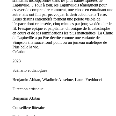
scandales insoupçonnés dans les plus hautes sphères de
Lapinville… Tour à tour, les Lapinvillois témoignent pour
essayer de comprendre comment, une chose en entraînant une
autre, ails ont fini par provoquer la destruction de la Terre.
Leurs destins entremêlés forment une pelote visible de
l’espace dont cette série, cinq minutes par jour, va dérouler le
fil. Fresque épique et palpitante, chronique de la catastrophe
en cours et de ses ramifications les plus inattendues, La Chute
de Lapinville a pu être décrite comme une variante des
Simpson à la sauce rond-point ou un jumeau maléfique de
Plus belle la vie.
Création
2023
Scénario et dialogues
Benjamin Abitan, Wladimir Anselme, Laura Fredducci
Direction artistique
Benjamin Abitan
Conseillère littéraire