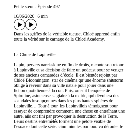
Petite sœur - Épisode 497
16/06/2026
|
6 min
Dans les griffes de la véritable tueuse, Chloé apprend enfin
toute la vérité sur le carnage de la Chloé Academy.
La Chute de Lapinville
Lapin, pervers narcissique en fin de droits, raconte son retour
à Lapinville et sa décision de faire un podcast pour se venger
de ses anciens camarades d’école. Il est bientôt rejoint par
Chloé Bloomington, star de cinéma qu’une énorme shitstorm
oblige à revenir dans sa ville natale pour jouer dans une
fiction quotidienne à la con. Puis, on suit l’enquête de
Spiruline, astucieuse stagiaire à la mairie, qui dévoilera des
scandales insoupçonnés dans les plus hautes sphères de
Lapinville… Tour à tour, les Lapinvillois témoignent pour
essayer de comprendre comment, une chose en entraînant une
autre, ails ont fini par provoquer la destruction de la Terre.
Leurs destins entremêlés forment une pelote visible de
l’espace dont cette série, cinq minutes par jour, va dérouler le