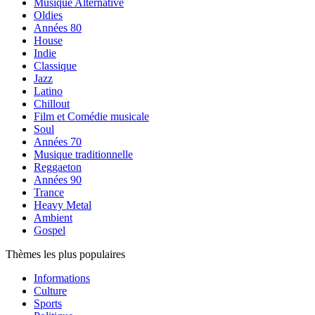
Musique Alternative
Oldies
Années 80
House
Indie
Classique
Jazz
Latino
Chillout
Film et Comédie musicale
Soul
Années 70
Musique traditionnelle
Reggaeton
Années 90
Trance
Heavy Metal
Ambient
Gospel
Thèmes les plus populaires
Informations
Culture
Sports