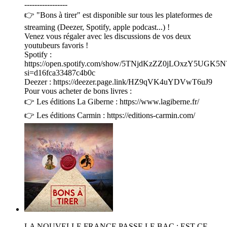
-----------------
👉 "Bons à tirer" est disponible sur tous les plateformes de
streaming (Deezer, Spotify, apple podcast...) !
Venez vous régaler avec les discussions de vos deux
youtubeurs favoris !
Spotify :
https://open.spotify.com/show/5TNjdKzZZ0jLOxzY5UGK5N
si=d16fca33487c4b0c
Deezer : https://deezer.page.link/HZ9qVK4uYDVwT6uJ9
Pour vous acheter de bons livres :
👉 Les éditions La Giberne : https://www.lagiberne.fr/
👉 Les éditions Carmin : https://editions-carmin.com/
LA NOUVELLE FRANCE PASSE LE BAC : EST-CE