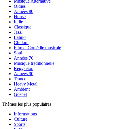
Musique Alternative
Oldies
Années 80
House
Indie
Classique
Jazz
Latino
Chillout
Film et Comédie musicale
Soul
Années 70
Musique traditionnelle
Reggaeton
Années 90
Trance
Heavy Metal
Ambient
Gospel
Thèmes les plus populaires
Informations
Culture
Sports