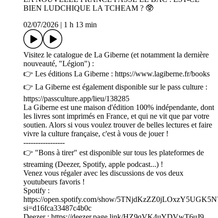
BIEN LUDCHIQUE LA TCHEAM ? 🥸
02/07/2026
|
1 h 13 min
Visitez le catalogue de La Giberne (et notamment la dernière
nouveauté, "Légion") :
👉 Les éditions La Giberne : https://www.lagiberne.fr/books
👉 La Giberne est également disponible sur le pass culture :
https://passculture.app/lieu/138285
La Giberne est une maison d'édition 100% indépendante, dont
les livres sont imprimés en France, et qui ne vit que par votre
soutien. Alors si vous voulez trouver de belles lectures et faire
vivre la culture française, c'est à vous de jouer !
-----------------
👉 "Bons à tirer" est disponible sur tous les plateformes de
streaming (Deezer, Spotify, apple podcast...) !
Venez vous régaler avec les discussions de vos deux
youtubeurs favoris !
Spotify :
https://open.spotify.com/show/5TNjdKzZZ0jLOxzY5UGK5N
si=d16fca33487c4b0c
Deezer : https://deezer.page.link/HZ9qVK4uYDVwT6uJ9