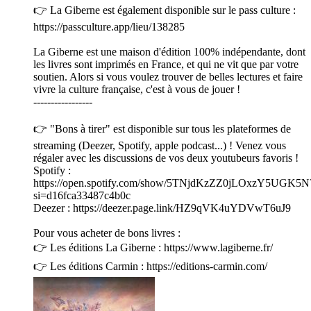
👉 La Giberne est également disponible sur le pass culture :
https://passculture.app/lieu/138285
La Giberne est une maison d'édition 100% indépendante, dont
les livres sont imprimés en France, et qui ne vit que par votre
soutien. Alors si vous voulez trouver de belles lectures et faire
vivre la culture française, c'est à vous de jouer !
-----------------
👉 "Bons à tirer" est disponible sur tous les plateformes de
streaming (Deezer, Spotify, apple podcast...) ! Venez vous
régaler avec les discussions de vos deux youtubeurs favoris !
Spotify :
https://open.spotify.com/show/5TNjdKzZZ0jLOxzY5UGK5N
si=d16fca33487c4b0c
Deezer : https://deezer.page.link/HZ9qVK4uYDVwT6uJ9
Pour vous acheter de bons livres :
👉 Les éditions La Giberne : https://www.lagiberne.fr/
👉 Les éditions Carmin : https://editions-carmin.com/