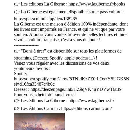
👉 Les éditions La Giberne : https://www.lagiberne.fr/books
👉 La Giberne est également disponible sur le pass culture :
https://passculture.app/lieu/138285
La Giberne est une maison d'édition 100% indépendante, dont
les livres sont imprimés en France, et qui ne vit que par votre
soutien. Alors si vous voulez trouver de belles lectures et faire
vivre la culture française, c'est à vous de jouer !
-----------------
👉 "Bons à tirer" est disponible sur tous les plateformes de
streaming (Deezer, Spotify, apple podcast...) !
Venez vous régaler avec les discussions de vos deux
youtubeurs favoris !
Spotify :
https://open.spotify.com/show/5TNjdKzZZ0jLOxzY5UGK5N
si=d16fca33487c4b0c
Deezer : https://deezer.page.link/HZ9qVK4uYDVwT6uJ9
Pour vous acheter de bons livres :
👉 Les éditions La Giberne : https://www.lagiberne.fr/
👉 Les éditions Carmin : https://editions-carmin.com/