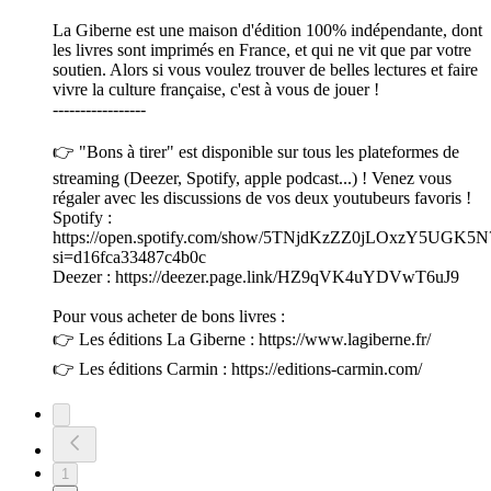
La Giberne est une maison d'édition 100% indépendante, dont
les livres sont imprimés en France, et qui ne vit que par votre
soutien. Alors si vous voulez trouver de belles lectures et faire
vivre la culture française, c'est à vous de jouer !
-----------------
👉 "Bons à tirer" est disponible sur tous les plateformes de
streaming (Deezer, Spotify, apple podcast...) ! Venez vous
régaler avec les discussions de vos deux youtubeurs favoris !
Spotify :
https://open.spotify.com/show/5TNjdKzZZ0jLOxzY5UGK5N
si=d16fca33487c4b0c
Deezer : https://deezer.page.link/HZ9qVK4uYDVwT6uJ9
Pour vous acheter de bons livres :
👉 Les éditions La Giberne : https://www.lagiberne.fr/
👉 Les éditions Carmin : https://editions-carmin.com/
1