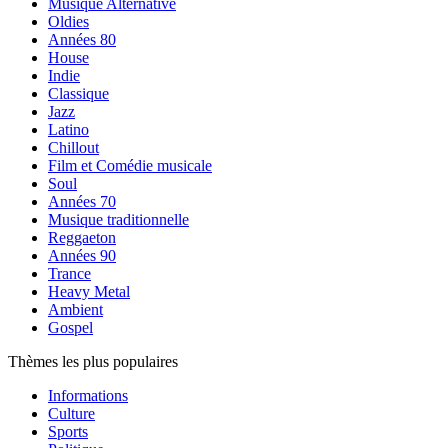
Musique Alternative
Oldies
Années 80
House
Indie
Classique
Jazz
Latino
Chillout
Film et Comédie musicale
Soul
Années 70
Musique traditionnelle
Reggaeton
Années 90
Trance
Heavy Metal
Ambient
Gospel
Thèmes les plus populaires
Informations
Culture
Sports