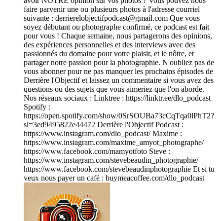
avoir NOTRE opinion sur vos photos ? Vous pouvez nous
faire parvenir une ou plusieurs photos à l'adresse courriel
suivante : derrierelobjectifpodcast@gmail.com Que vous
soyez débutant ou photographe confirmé, ce podcast est fait
pour vous ! Chaque semaine, nous partagerons des opinions,
des expériences personnelles et des interviews avec des
passionnés du domaine pour votre plaisir, et le nôtre, et
partager notre passion pour la photographie. N'oubliez pas de
vous abonner pour ne pas manquer les prochains épisodes de
Derrière l'Objectif et laissez un commentaire si vous avez des
questions ou des sujets que vous aimeriez que l'on aborde.
Nos réseaux sociaux : Linktree : https://linktr.ee/dlo_podcast
Spotify :
https://open.spotify.com/show/0SrSOUBa73cCqTqa0lPhT2?
si=3ed9495822e44472 Derrière l'Objectif Podcast :
https://www.instagram.com/dlo_podcast/ Maxime :
https://www.instagram.com/maxime_amyot_photographe/
https://www.facebook.com/mamyotfoto Steve :
https://www.instagram.com/stevebeaudin_photographie/
https://www.facebook.com/stevebeaudinphotographie Et si tu
veux nous payer un café : buymeacoffee.com/dlo_podcast