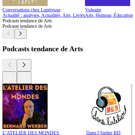
Conversations chez Lapérouse
Vulgaire
B
Actualité : analyses, Actualités, Arts, Livres
Arts, Humour, Éducation
A
Podcasts tendance de Arts
Podcasts tendance de Arts
Podcasts tendance de Arts
L’ATELIER DES MONDES
Dans l'Atelier BD