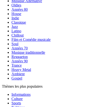
Musique Alternative
Oldies
Années 80
House
Indie
Classique
Jazz
Latino
Chillout
Film et Comédie musicale
Soul
Années 70
Musique traditionnelle
Reggaeton
Années 90
Trance
Heavy Metal
Ambient
Gospel
Thèmes les plus populaires
Informations
Culture
Sports