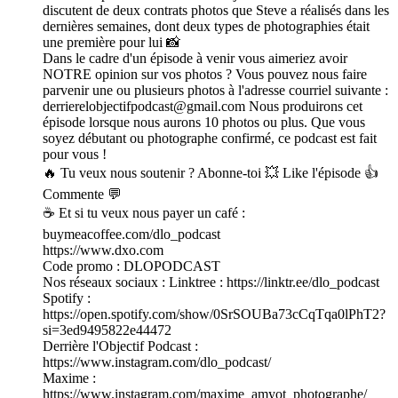
discutent de deux contrats photos que Steve a réalisés dans les
dernières semaines, dont deux types de photographies était
une première pour lui 📸
Dans le cadre d'un épisode à venir vous aimeriez avoir
NOTRE opinion sur vos photos ? Vous pouvez nous faire
parvenir une ou plusieurs photos à l'adresse courriel suivante :
derrierelobjectifpodcast@gmail.com Nous produirons cet
épisode lorsque nous aurons 10 photos ou plus. Que vous
soyez débutant ou photographe confirmé, ce podcast est fait
pour vous !
🔥 Tu veux nous soutenir ? Abonne-toi 💥 Like l'épisode 👍
Commente 💬
☕ Et si tu veux nous payer un café :
buymeacoffee.com/dlo_podcast
https://www.dxo.com
Code promo : DLOPODCAST
Nos réseaux sociaux : Linktree : https://linktr.ee/dlo_podcast
Spotify :
https://open.spotify.com/show/0SrSOUBa73cCqTqa0lPhT2?
si=3ed9495822e44472
Derrière l'Objectif Podcast :
https://www.instagram.com/dlo_podcast/
Maxime :
https://www.instagram.com/maxime_amyot_photographe/