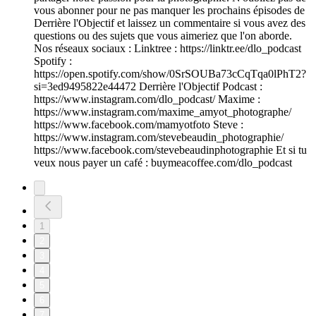
vous abonner pour ne pas manquer les prochains épisodes de
Derrière l'Objectif et laissez un commentaire si vous avez des
questions ou des sujets que vous aimeriez que l'on aborde.
Nos réseaux sociaux : Linktree : https://linktr.ee/dlo_podcast
Spotify :
https://open.spotify.com/show/0SrSOUBa73cCqTqa0lPhT2?
si=3ed9495822e44472 Derrière l'Objectif Podcast :
https://www.instagram.com/dlo_podcast/ Maxime :
https://www.instagram.com/maxime_amyot_photographe/
https://www.facebook.com/mamyotfoto Steve :
https://www.instagram.com/stevebeaudin_photographie/
https://www.facebook.com/stevebeaudinphotographie Et si tu
veux nous payer un café : buymeacoffee.com/dlo_podcast
1
2
3
4
5
6
7