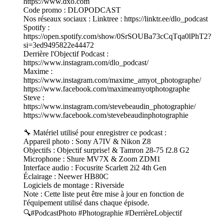
https://www.dxo.com
Code promo : DLOPODCAST
Nos réseaux sociaux : Linktree : https://linktr.ee/dlo_podcast
Spotify :
https://open.spotify.com/show/0SrSOUBa73cCqTqa0lPhT2?
si=3ed9495822e44472
Derrière l'Objectif Podcast :
https://www.instagram.com/dlo_podcast/
Maxime :
https://www.instagram.com/maxime_amyot_photographe/
https://www.facebook.com/maximeamyotphotographe
Steve :
https://www.instagram.com/stevebeaudin_photographie/
https://www.facebook.com/stevebeaudinphotographie
🔧 Matériel utilisé pour enregistrer ce podcast :
Appareil photo : Sony A7IV & Nikon Z8
Objectifs : Objectif surprise! & Tamron 28-75 f2.8 G2
Microphone : Shure MV7X & Zoom ZDM1
Interface audio : Focusrite Scarlett 2i2 4th Gen
Éclairage : Neewer HB80C
Logiciels de montage : Riverside
Note : Cette liste peut être mise à jour en fonction de
l'équipement utilisé dans chaque épisode.
🔍#PodcastPhoto #Photographie #DerrièreLobjectif