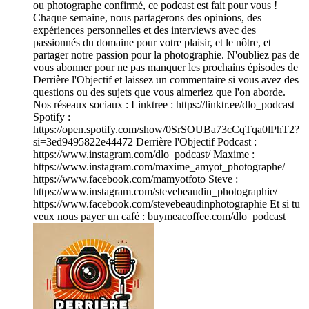
ou photographe confirmé, ce podcast est fait pour vous !
Chaque semaine, nous partagerons des opinions, des
expériences personnelles et des interviews avec des
passionnés du domaine pour votre plaisir, et le nôtre, et
partager notre passion pour la photographie. N'oubliez pas de
vous abonner pour ne pas manquer les prochains épisodes de
Derrière l'Objectif et laissez un commentaire si vous avez des
questions ou des sujets que vous aimeriez que l'on aborde.
Nos réseaux sociaux : Linktree : https://linktr.ee/dlo_podcast
Spotify :
https://open.spotify.com/show/0SrSOUBa73cCqTqa0lPhT2?
si=3ed9495822e44472 Derrière l'Objectif Podcast :
https://www.instagram.com/dlo_podcast/ Maxime :
https://www.instagram.com/maxime_amyot_photographe/
https://www.facebook.com/mamyotfoto Steve :
https://www.instagram.com/stevebeaudin_photographie/
https://www.facebook.com/stevebeaudinphotographie Et si tu
veux nous payer un café : buymeacoffee.com/dlo_podcast