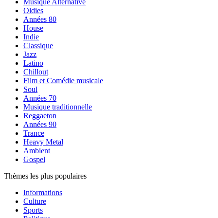
Musique Alternative
Oldies
Années 80
House
Indie
Classique
Jazz
Latino
Chillout
Film et Comédie musicale
Soul
Années 70
Musique traditionnelle
Reggaeton
Années 90
Trance
Heavy Metal
Ambient
Gospel
Thèmes les plus populaires
Informations
Culture
Sports