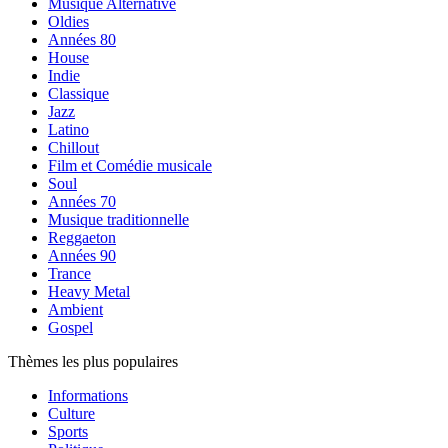
Musique Alternative
Oldies
Années 80
House
Indie
Classique
Jazz
Latino
Chillout
Film et Comédie musicale
Soul
Années 70
Musique traditionnelle
Reggaeton
Années 90
Trance
Heavy Metal
Ambient
Gospel
Thèmes les plus populaires
Informations
Culture
Sports