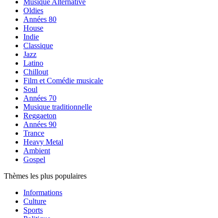
Musique Alternative
Oldies
Années 80
House
Indie
Classique
Jazz
Latino
Chillout
Film et Comédie musicale
Soul
Années 70
Musique traditionnelle
Reggaeton
Années 90
Trance
Heavy Metal
Ambient
Gospel
Thèmes les plus populaires
Informations
Culture
Sports