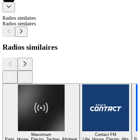
Radios similaires
Radios similaires
Radios similaires
Maxximum
Contact FM
Paris, House, Electro, Techno, Afrobeat
Lille, House, Electro, Hits
Par