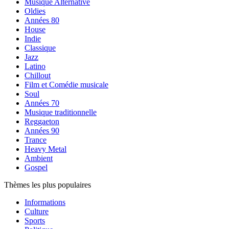
Musique Alternative
Oldies
Années 80
House
Indie
Classique
Jazz
Latino
Chillout
Film et Comédie musicale
Soul
Années 70
Musique traditionnelle
Reggaeton
Années 90
Trance
Heavy Metal
Ambient
Gospel
Thèmes les plus populaires
Informations
Culture
Sports