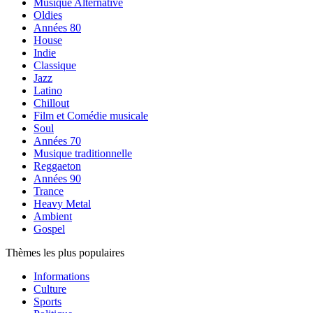
Musique Alternative
Oldies
Années 80
House
Indie
Classique
Jazz
Latino
Chillout
Film et Comédie musicale
Soul
Années 70
Musique traditionnelle
Reggaeton
Années 90
Trance
Heavy Metal
Ambient
Gospel
Thèmes les plus populaires
Informations
Culture
Sports