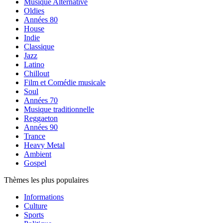
Musique Alternative
Oldies
Années 80
House
Indie
Classique
Jazz
Latino
Chillout
Film et Comédie musicale
Soul
Années 70
Musique traditionnelle
Reggaeton
Années 90
Trance
Heavy Metal
Ambient
Gospel
Thèmes les plus populaires
Informations
Culture
Sports