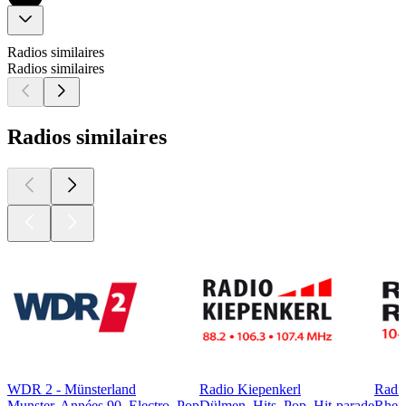
Radios similaires
Radios similaires
Radios similaires
WDR 2 - Münsterland
Radio Kiepenkerl
Radi
Munster, Années 90, Electro, Pop
Dülmen, Hits, Pop, Hit-parade
Rhein