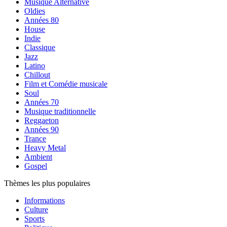
Musique Alternative
Oldies
Années 80
House
Indie
Classique
Jazz
Latino
Chillout
Film et Comédie musicale
Soul
Années 70
Musique traditionnelle
Reggaeton
Années 90
Trance
Heavy Metal
Ambient
Gospel
Thèmes les plus populaires
Informations
Culture
Sports