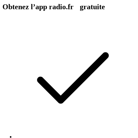
Obtenez l’app radio.fr gratuite