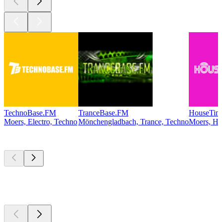
TechnoBase.FM
TranceBase.FM
HouseTim
Moers, Electro, Techno
Mönchengladbach, Trance, Techno
Moers, Ho
Les meilleurs
podcasts
Les meilleurs
podcasts
Les meilleurs
podcasts