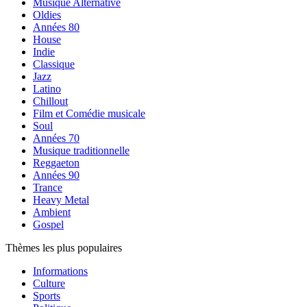
Musique Alternative
Oldies
Années 80
House
Indie
Classique
Jazz
Latino
Chillout
Film et Comédie musicale
Soul
Années 70
Musique traditionnelle
Reggaeton
Années 90
Trance
Heavy Metal
Ambient
Gospel
Thèmes les plus populaires
Informations
Culture
Sports