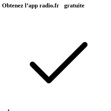
Obtenez l’app radio.fr gratuite