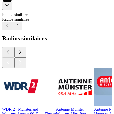
Radios similaires
Radios similaires
Radios similaires
WDR 2 - Münsterland
Antenne Münster
Antenne Ni
Munster, Années 90, Pop, Electro
Munster, Hits, Pop
Hanovre, Hi