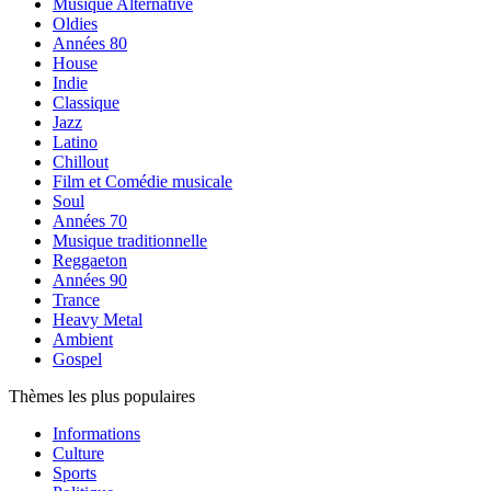
Musique Alternative
Oldies
Années 80
House
Indie
Classique
Jazz
Latino
Chillout
Film et Comédie musicale
Soul
Années 70
Musique traditionnelle
Reggaeton
Années 90
Trance
Heavy Metal
Ambient
Gospel
Thèmes les plus populaires
Informations
Culture
Sports