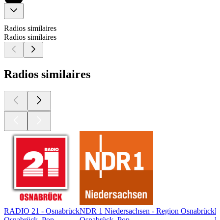
Radios similaires
Radios similaires
Radios similaires
RADIO 21 - Osnabrück
NDR 1 Niedersachsen - Region Osnabrück
R
Osnabrück, Pop
Osnabrück, Pop
R