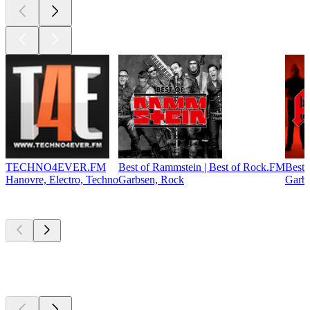
TECHNO4EVER.FM
Best of Rammstein | Best of Rock.FM
Best 
Hanovre, Electro, Techno
Garbsen, Rock
Garb
Les meilleurs
podcasts
Les meilleurs
podcasts
Les meilleurs
podcasts