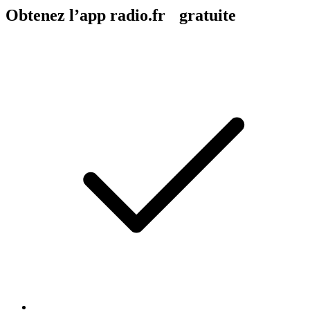
Obtenez l’app radio.fr gratuite