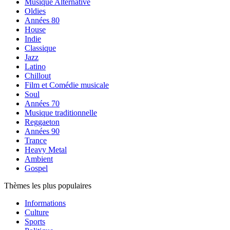
Musique Alternative
Oldies
Années 80
House
Indie
Classique
Jazz
Latino
Chillout
Film et Comédie musicale
Soul
Années 70
Musique traditionnelle
Reggaeton
Années 90
Trance
Heavy Metal
Ambient
Gospel
Thèmes les plus populaires
Informations
Culture
Sports