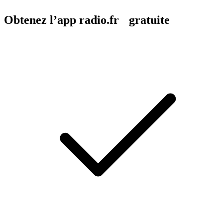
Obtenez l’app radio.fr gratuite