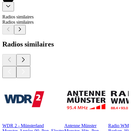
Radios similaires
Radios similaires
Radios similaires
WDR 2 - Münsterland
Antenne Münster
Radio WM
Munster, Années 90, Pop, Electro
Munster, Hits, Pop
Borken, Hit