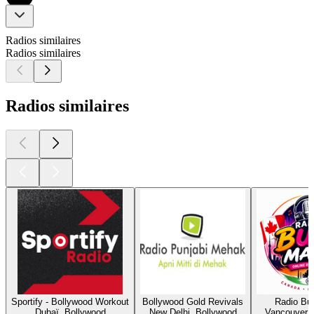
Radios similaires
Radios similaires
Radios similaires
Sportify - Bollywood Workout
Bollywood Gold Revivals
Radio Bul
Dubaï, Bollywood
New Delhi, Bollywood
Vancouver, 