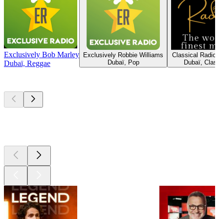
Exclusively Bob Marley
Exclusively Robbie Williams
Classical Radio
Dubaï, Pop
Dubaï, Clas
Dubaï, Reggae
Les meilleurs
podcasts
Les meilleurs
podcasts
Les meilleurs
podcasts