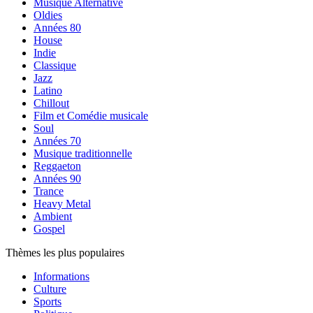
Musique Alternative
Oldies
Années 80
House
Indie
Classique
Jazz
Latino
Chillout
Film et Comédie musicale
Soul
Années 70
Musique traditionnelle
Reggaeton
Années 90
Trance
Heavy Metal
Ambient
Gospel
Thèmes les plus populaires
Informations
Culture
Sports