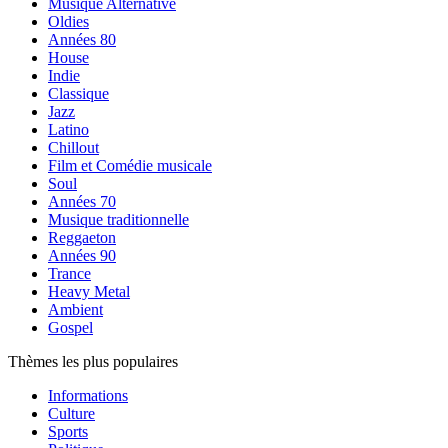
Musique Alternative
Oldies
Années 80
House
Indie
Classique
Jazz
Latino
Chillout
Film et Comédie musicale
Soul
Années 70
Musique traditionnelle
Reggaeton
Années 90
Trance
Heavy Metal
Ambient
Gospel
Thèmes les plus populaires
Informations
Culture
Sports