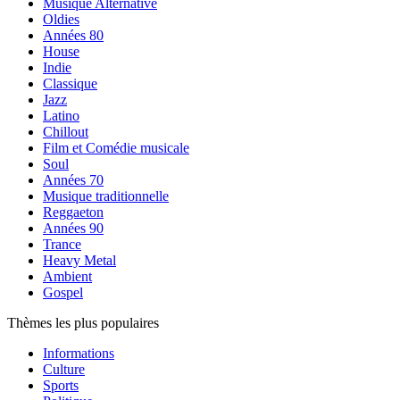
Musique Alternative
Oldies
Années 80
House
Indie
Classique
Jazz
Latino
Chillout
Film et Comédie musicale
Soul
Années 70
Musique traditionnelle
Reggaeton
Années 90
Trance
Heavy Metal
Ambient
Gospel
Thèmes les plus populaires
Informations
Culture
Sports