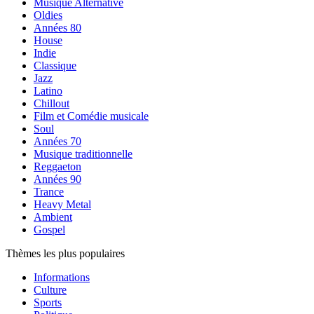
Musique Alternative
Oldies
Années 80
House
Indie
Classique
Jazz
Latino
Chillout
Film et Comédie musicale
Soul
Années 70
Musique traditionnelle
Reggaeton
Années 90
Trance
Heavy Metal
Ambient
Gospel
Thèmes les plus populaires
Informations
Culture
Sports