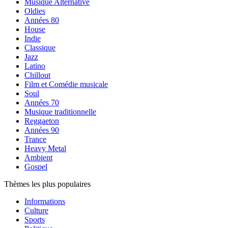
Musique Alternative
Oldies
Années 80
House
Indie
Classique
Jazz
Latino
Chillout
Film et Comédie musicale
Soul
Années 70
Musique traditionnelle
Reggaeton
Années 90
Trance
Heavy Metal
Ambient
Gospel
Thèmes les plus populaires
Informations
Culture
Sports