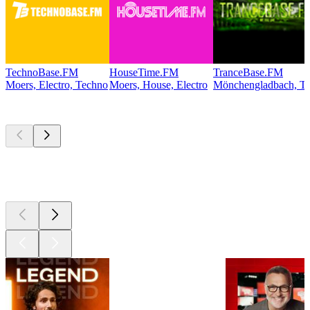
TechnoBase.FM
HouseTime.FM
TranceBase.FM
Moers, Electro, Techno
Moers, House, Electro
Mönchengladbach, Te
Les meilleurs
podcasts
Les meilleurs
podcasts
Les meilleurs
podcasts