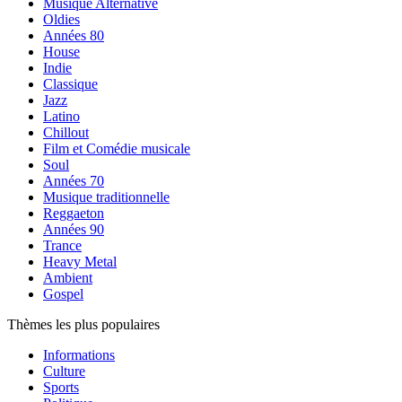
Musique Alternative
Oldies
Années 80
House
Indie
Classique
Jazz
Latino
Chillout
Film et Comédie musicale
Soul
Années 70
Musique traditionnelle
Reggaeton
Années 90
Trance
Heavy Metal
Ambient
Gospel
Thèmes les plus populaires
Informations
Culture
Sports