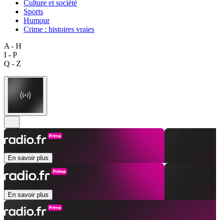
Culture et société
Sports
Humour
Crime : histoires vraies
A - H
I - P
Q - Z
En savoir plus
En savoir plus