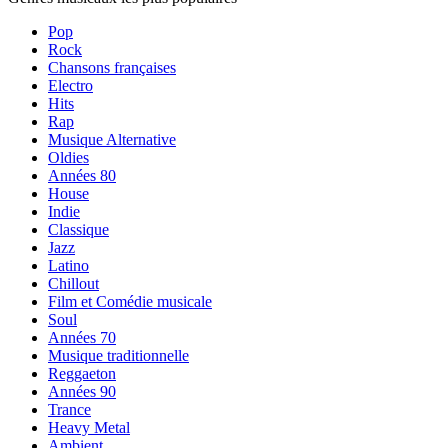
Pop
Rock
Chansons françaises
Electro
Hits
Rap
Musique Alternative
Oldies
Années 80
House
Indie
Classique
Jazz
Latino
Chillout
Film et Comédie musicale
Soul
Années 70
Musique traditionnelle
Reggaeton
Années 90
Trance
Heavy Metal
Ambient