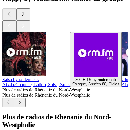
Salsa by rautemusik
Club
80s HITS by rautemusik
Cologne, Années 80, Oldies
Aix-la-Chapelle, Latino, Salsa, Zouk
Aix-
Plus de radios de Rhénanie du Nord-Westphalie
Plus de radios de Rhénanie du Nord-Westphalie
Plus de radios de Rhénanie du Nord-
Westphalie