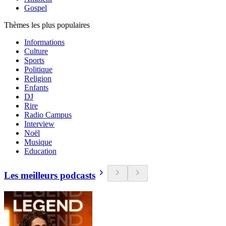
Gospel
Thèmes les plus populaires
Informations
Culture
Sports
Politique
Religion
Enfants
DJ
Rire
Radio Campus
Interview
Noël
Musique
Education
Les meilleurs podcasts