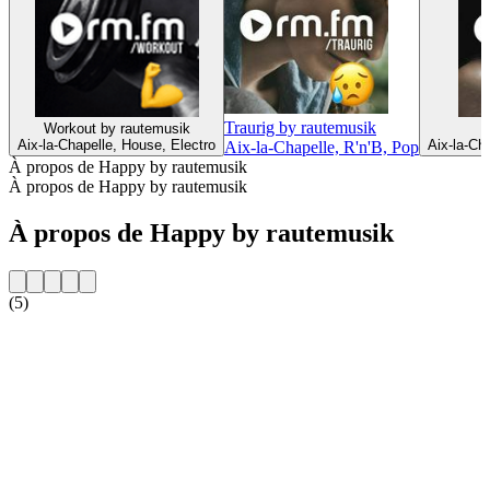
Traurig by rautemusik
Workout by rautemusik
S
Aix-la-Chapelle, House, Electro
Aix-la-Ch
Aix-la-Chapelle, R'n'B, Pop
À propos de Happy by rautemusik
À propos de Happy by rautemusik
À propos de Happy by rautemusik
(5)
Site web de la radio