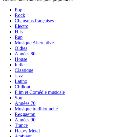
Pop
Rock
Chansons françaises
Electro
Hits
Rap
Musique Alternative
Oldies
Années 80
House
Indie
Classique
Jazz
Latino
Chillout
Film et Comédie musicale
Soul
Années 70
Musique traditionnelle
Reggaeton
Années 90
Trance
Heavy Metal
Ambient