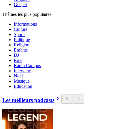
Gospel
Thèmes les plus populaires
Informations
Culture
Sports
Politique
Religion
Enfants
DJ
Rire
Radio Campus
Interview
Noël
Musique
Education
Les meilleurs podcasts