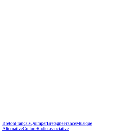
Breton
Français
Quimper
Bretagne
France
Musique
Alternative
Culture
Radio associative