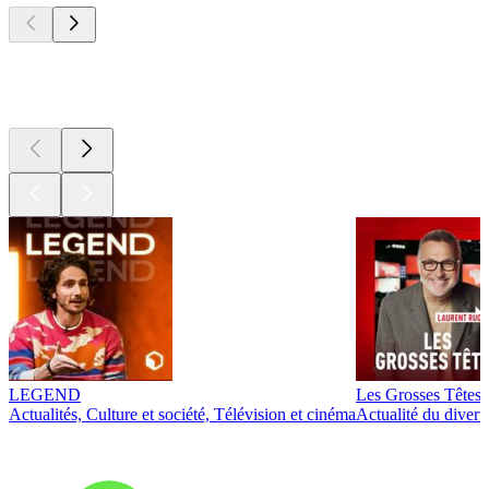
Les meilleurs
podcasts
LEGEND
Les Grosses Têtes
Actualités, Culture et société, Télévision et cinéma
Actualité du diver