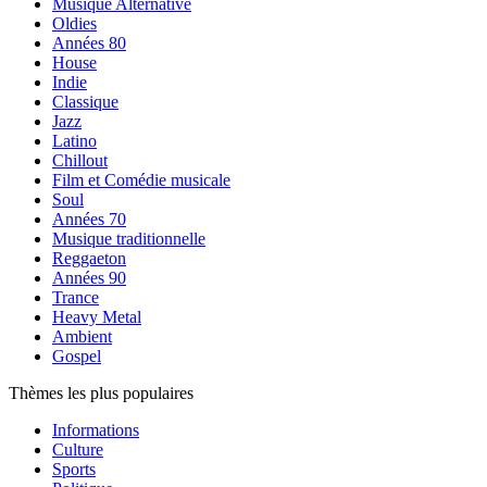
Musique Alternative
Oldies
Années 80
House
Indie
Classique
Jazz
Latino
Chillout
Film et Comédie musicale
Soul
Années 70
Musique traditionnelle
Reggaeton
Années 90
Trance
Heavy Metal
Ambient
Gospel
Thèmes les plus populaires
Informations
Culture
Sports