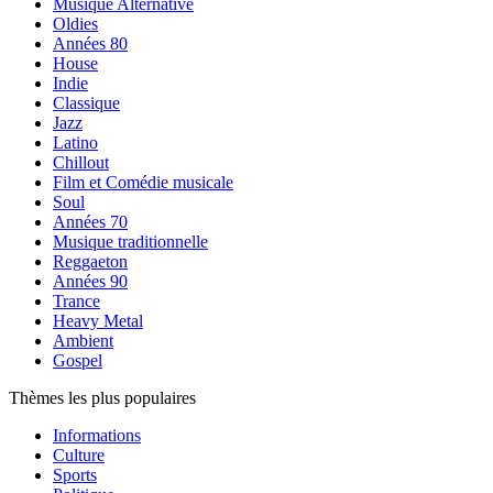
Musique Alternative
Oldies
Années 80
House
Indie
Classique
Jazz
Latino
Chillout
Film et Comédie musicale
Soul
Années 70
Musique traditionnelle
Reggaeton
Années 90
Trance
Heavy Metal
Ambient
Gospel
Thèmes les plus populaires
Informations
Culture
Sports