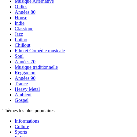
Musique Alternative
Oldies
Années 80
House
Indie
Classique
Jazz
Latino
Chillout
Film et Comédie musicale
Soul
Années 70
Musique traditionnelle
Reggaeton
Années 90
Trance
Heavy Metal
Ambient
Gospel
Thèmes les plus populaires
Informations
Culture
Sports