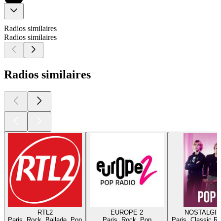
Radios similaires
Radios similaires
Radios similaires
RTL2
EUROPE 2
NOSTALGIE
Paris, Rock, Ballade, Pop
Paris, Rock, Pop
Paris, Classic R