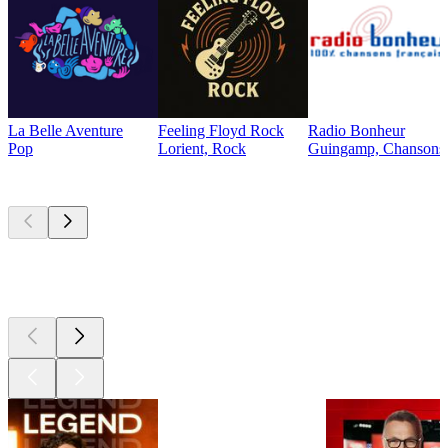
La Belle Aventure
Feeling Floyd Rock
Radio Bonheur
Pop
Lorient, Rock
Guingamp, Chansons f
Les meilleurs
podcasts
Les meilleurs
podcasts
Les meilleurs
podcasts