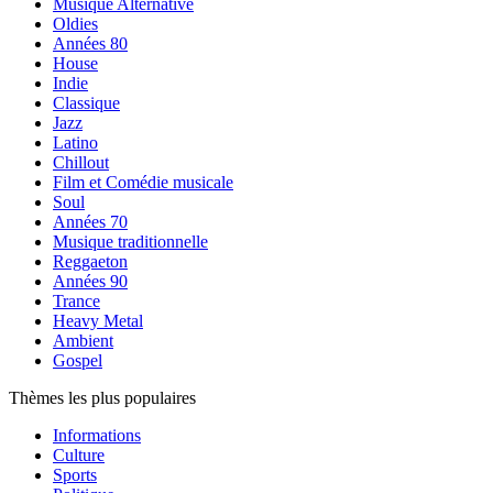
Musique Alternative
Oldies
Années 80
House
Indie
Classique
Jazz
Latino
Chillout
Film et Comédie musicale
Soul
Années 70
Musique traditionnelle
Reggaeton
Années 90
Trance
Heavy Metal
Ambient
Gospel
Thèmes les plus populaires
Informations
Culture
Sports