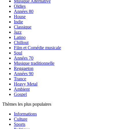
Musique Alternative
Oldies
Années 80
House
Indie
Classique
Jazz
Latino
Chillout
Film et Comédie musicale
Soul
Années 70
Musique traditionnelle
Reggaeton
Années 90
Trance
Heavy Metal
Ambient
Gospel
Thèmes les plus populaires
Informations
Culture
Sports