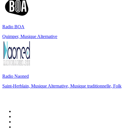
Radio BOA
Quimper, Musique Alternative
Radio Naoned
Saint-Herblain, Musique Alternative, Musique traditionnelle, Folk
Top 100 sur
radio.fr
1
.
RTL
2
.
RMC Info Talk Sport
3
.
France Info
4
.
Europe 1