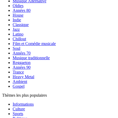
Musique Alternative
Oldies
Années 80
House
Indie
Classique
Jazz
Latino
Chillout
Film et Comédie musicale
Soul
Années 70
Musique traditionnelle
Reggaeton
Années 90
Trance
Heavy Metal
Ambient
Gospel
Thèmes les plus populaires
Informations
Culture
Sports