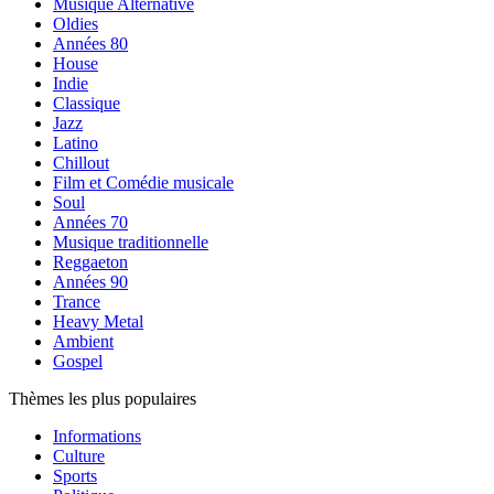
Musique Alternative
Oldies
Années 80
House
Indie
Classique
Jazz
Latino
Chillout
Film et Comédie musicale
Soul
Années 70
Musique traditionnelle
Reggaeton
Années 90
Trance
Heavy Metal
Ambient
Gospel
Thèmes les plus populaires
Informations
Culture
Sports