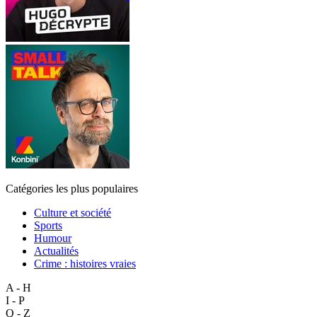
Catégories les plus populaires
Culture et société
Sports
Humour
Actualités
Crime : histoires vraies
A - H
I - P
Q - Z