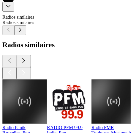
Radios similaires
Radios similaires
Radios similaires
Radio Panik
RADIO PFM 99.9
Radio FMR
Bruxelles, Pop
Indie, Pop
Toulouse, Musique Al