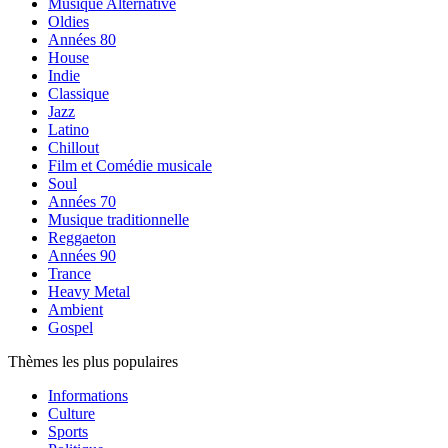
Musique Alternative
Oldies
Années 80
House
Indie
Classique
Jazz
Latino
Chillout
Film et Comédie musicale
Soul
Années 70
Musique traditionnelle
Reggaeton
Années 90
Trance
Heavy Metal
Ambient
Gospel
Thèmes les plus populaires
Informations
Culture
Sports