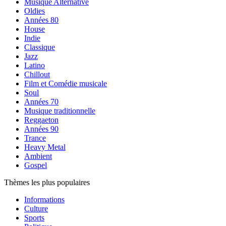
Musique Alternative
Oldies
Années 80
House
Indie
Classique
Jazz
Latino
Chillout
Film et Comédie musicale
Soul
Années 70
Musique traditionnelle
Reggaeton
Années 90
Trance
Heavy Metal
Ambient
Gospel
Thèmes les plus populaires
Informations
Culture
Sports