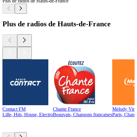
Plus de radios de Hauts-de-France
Plus de radios de Hauts-de-France
Contact FM
Chante France
Melody Vint
Lille, Hits, House, Electro
Beauvais, Chansons françaises
Paris, Chans
Les meilleurs
podcasts
Les meilleurs
podcasts