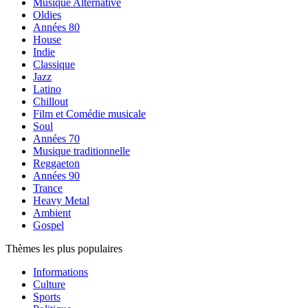
Musique Alternative
Oldies
Années 80
House
Indie
Classique
Jazz
Latino
Chillout
Film et Comédie musicale
Soul
Années 70
Musique traditionnelle
Reggaeton
Années 90
Trance
Heavy Metal
Ambient
Gospel
Thèmes les plus populaires
Informations
Culture
Sports