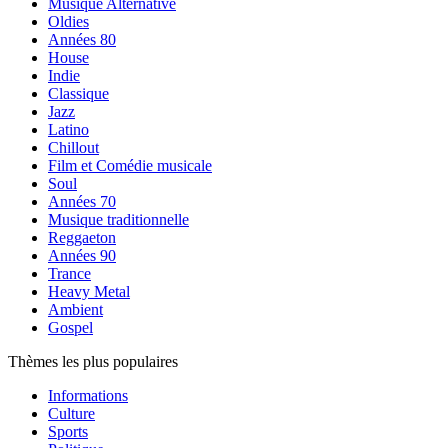
Musique Alternative
Oldies
Années 80
House
Indie
Classique
Jazz
Latino
Chillout
Film et Comédie musicale
Soul
Années 70
Musique traditionnelle
Reggaeton
Années 90
Trance
Heavy Metal
Ambient
Gospel
Thèmes les plus populaires
Informations
Culture
Sports