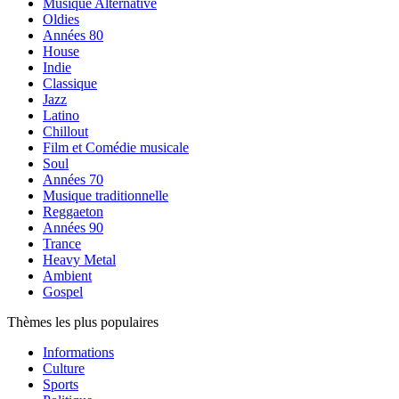
Musique Alternative
Oldies
Années 80
House
Indie
Classique
Jazz
Latino
Chillout
Film et Comédie musicale
Soul
Années 70
Musique traditionnelle
Reggaeton
Années 90
Trance
Heavy Metal
Ambient
Gospel
Thèmes les plus populaires
Informations
Culture
Sports