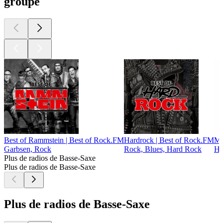
groupe
Best of Rammstein | Best of Rock.FM
Hardrock | Best of Rock.FM
Me
Garbsen, Rock
Rock, Blues, Hard Rock
He
Plus de radios de Basse-Saxe
Plus de radios de Basse-Saxe
Plus de radios de Basse-Saxe