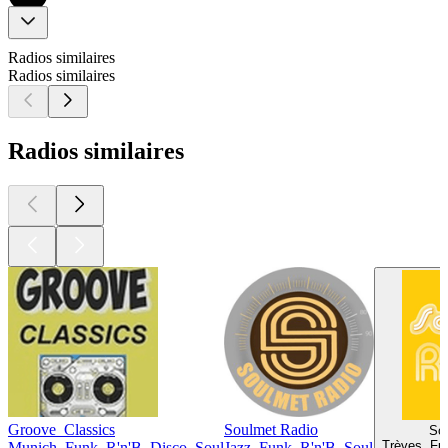
Radios similaires
Radios similaires
Radios similaires
Groove_Classics
Soulmet Radio
Sou
Trèves, Fun
Munich, Funk, R'n'B, Disco, Soul
Jazz, Funk, R'n'B, Soul