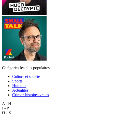
Catégories les plus populaires
Culture et société
Sports
Humour
Actualités
Crime : histoires vraies
A - H
I - P
Q - Z