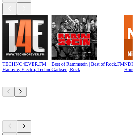
TECHNO4EVER.FM
Best of Rammstein | Best of Rock.FM
NDR 
Hanovre, Electro, Techno
Garbsen, Rock
Hanov
Les meilleurs
podcasts
Les meilleurs
podcasts
Les meilleurs
podcasts