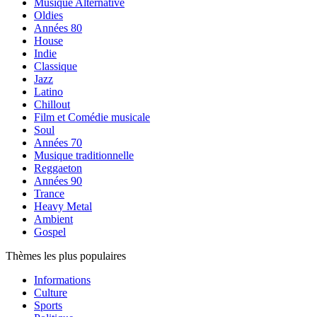
Musique Alternative
Oldies
Années 80
House
Indie
Classique
Jazz
Latino
Chillout
Film et Comédie musicale
Soul
Années 70
Musique traditionnelle
Reggaeton
Années 90
Trance
Heavy Metal
Ambient
Gospel
Thèmes les plus populaires
Informations
Culture
Sports