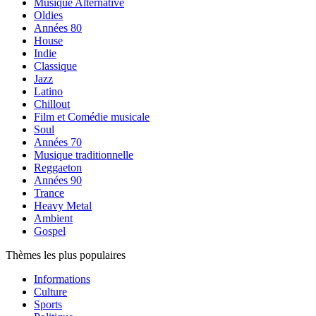
Musique Alternative
Oldies
Années 80
House
Indie
Classique
Jazz
Latino
Chillout
Film et Comédie musicale
Soul
Années 70
Musique traditionnelle
Reggaeton
Années 90
Trance
Heavy Metal
Ambient
Gospel
Thèmes les plus populaires
Informations
Culture
Sports