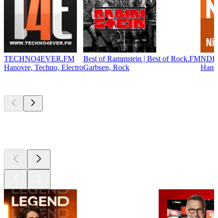
TECHNO4EVER.FM
Best of Rammstein | Best of Rock.FM
NDR 
Hanovre, Techno, Electro
Garbsen, Rock
Hanov
Les meilleurs
podcasts
Les meilleurs
podcasts
Les meilleurs
podcasts