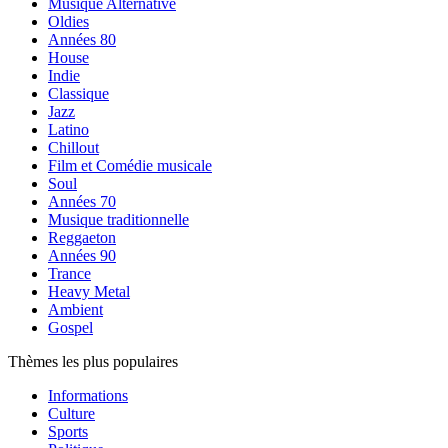
Musique Alternative
Oldies
Années 80
House
Indie
Classique
Jazz
Latino
Chillout
Film et Comédie musicale
Soul
Années 70
Musique traditionnelle
Reggaeton
Années 90
Trance
Heavy Metal
Ambient
Gospel
Thèmes les plus populaires
Informations
Culture
Sports