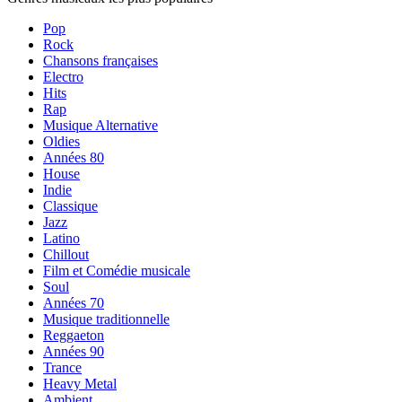
Pop
Rock
Chansons françaises
Electro
Hits
Rap
Musique Alternative
Oldies
Années 80
House
Indie
Classique
Jazz
Latino
Chillout
Film et Comédie musicale
Soul
Années 70
Musique traditionnelle
Reggaeton
Années 90
Trance
Heavy Metal
Ambient