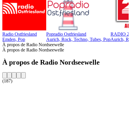
Radio Ostfriesland
Popradio Ostfriesland
RADIO 21 
Emden, Pop
Aurich, Rock, Techno, Tubes, Pop
Aurich, R
À propos de Radio Nordseewelle
À propos de Radio Nordseewelle
À propos de Radio Nordseewelle
(187)
Site web de la radio