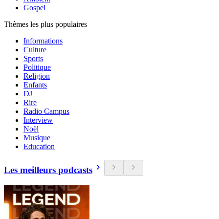
Gospel
Thèmes les plus populaires
Informations
Culture
Sports
Politique
Religion
Enfants
DJ
Rire
Radio Campus
Interview
Noël
Musique
Education
Les meilleurs podcasts