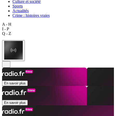
Culture et société
Sports
Actualités
Crime : histoires vraies
A - H
I - P
Q - Z
En savoir plus
En savoir plus