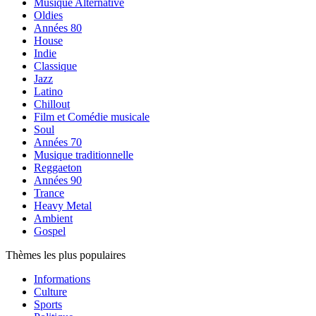
Musique Alternative
Oldies
Années 80
House
Indie
Classique
Jazz
Latino
Chillout
Film et Comédie musicale
Soul
Années 70
Musique traditionnelle
Reggaeton
Années 90
Trance
Heavy Metal
Ambient
Gospel
Thèmes les plus populaires
Informations
Culture
Sports