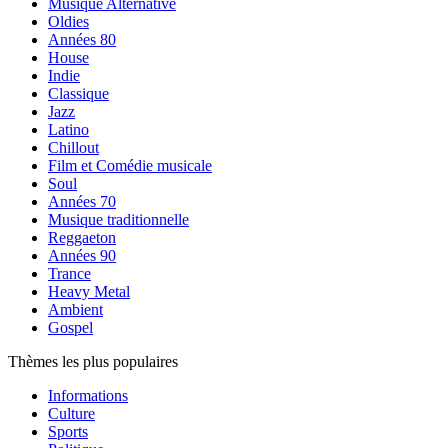
Musique Alternative
Oldies
Années 80
House
Indie
Classique
Jazz
Latino
Chillout
Film et Comédie musicale
Soul
Années 70
Musique traditionnelle
Reggaeton
Années 90
Trance
Heavy Metal
Ambient
Gospel
Thèmes les plus populaires
Informations
Culture
Sports