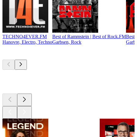
TECHNO4EVER.FM
Best of Rammstein | Best of Rock.FM
Best 
Hanovre, Electro, Techno
Garbsen, Rock
Garb
Les meilleurs
podcasts
Les meilleurs
podcasts
Les meilleurs
podcasts