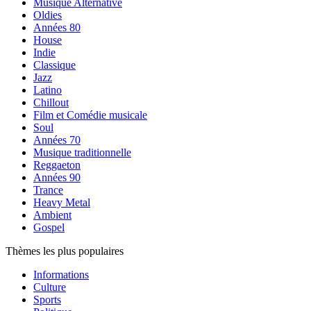
Musique Alternative
Oldies
Années 80
House
Indie
Classique
Jazz
Latino
Chillout
Film et Comédie musicale
Soul
Années 70
Musique traditionnelle
Reggaeton
Années 90
Trance
Heavy Metal
Ambient
Gospel
Thèmes les plus populaires
Informations
Culture
Sports