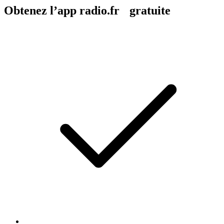
Obtenez l’app radio.fr gratuite