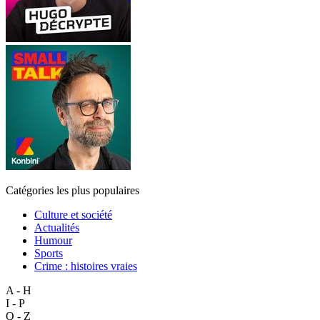
Catégories les plus populaires
Culture et société
Actualités
Humour
Sports
Crime : histoires vraies
A - H
I - P
Q - Z