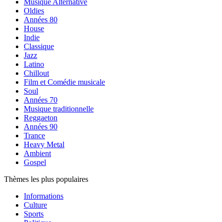
Musique Alternative
Oldies
Années 80
House
Indie
Classique
Jazz
Latino
Chillout
Film et Comédie musicale
Soul
Années 70
Musique traditionnelle
Reggaeton
Années 90
Trance
Heavy Metal
Ambient
Gospel
Thèmes les plus populaires
Informations
Culture
Sports