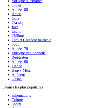
Musique Alternative
Oldies
Années 80
House
Indie
Classique
Jazz
Latino
Chillout
Film et Comédie musicale
Soul
Années 70
Musique traditionnelle
Reggaeton
Années 90
Trance
Heavy Metal
Ambient
Gospel
Thèmes les plus populaires
Informations
Culture
Sports