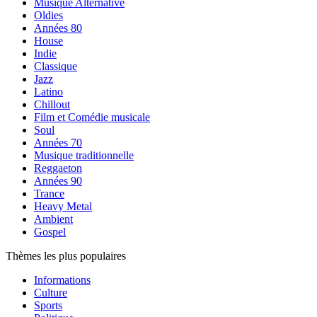
Musique Alternative
Oldies
Années 80
House
Indie
Classique
Jazz
Latino
Chillout
Film et Comédie musicale
Soul
Années 70
Musique traditionnelle
Reggaeton
Années 90
Trance
Heavy Metal
Ambient
Gospel
Thèmes les plus populaires
Informations
Culture
Sports