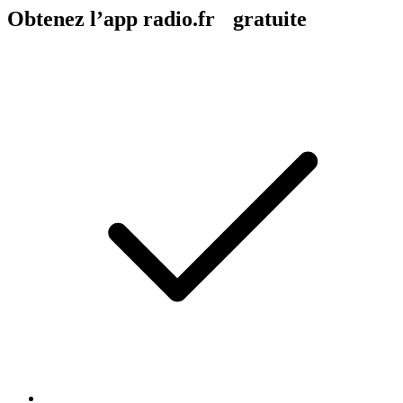
Obtenez l’app radio.fr gratuite