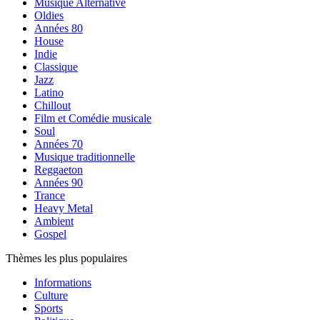
Musique Alternative
Oldies
Années 80
House
Indie
Classique
Jazz
Latino
Chillout
Film et Comédie musicale
Soul
Années 70
Musique traditionnelle
Reggaeton
Années 90
Trance
Heavy Metal
Ambient
Gospel
Thèmes les plus populaires
Informations
Culture
Sports