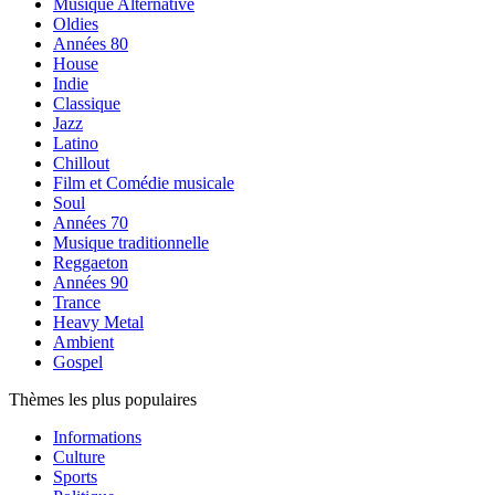
Musique Alternative
Oldies
Années 80
House
Indie
Classique
Jazz
Latino
Chillout
Film et Comédie musicale
Soul
Années 70
Musique traditionnelle
Reggaeton
Années 90
Trance
Heavy Metal
Ambient
Gospel
Thèmes les plus populaires
Informations
Culture
Sports