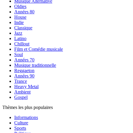
Musique Alternative
Oldies
Années 80
House
Indie
Classique
Jazz
Latino
Chillout
Film et Comédie musicale
Soul
Années 70
Musique traditionnelle
Reggaeton
Années 90
Trance
Heavy Metal
Ambient
Gospel
Thèmes les plus populaires
Informations
Culture
Sports