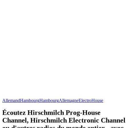
Allemand
Hambourg
Hambourg
Allemagne
Electro
House
Écoutez Hirschmilch Prog-House
Channel, Hirschmilch Electronic Channel
ou d'autres radios du monde entier - avec