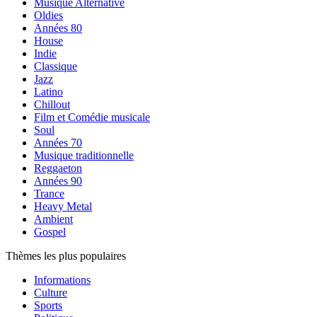
Musique Alternative
Oldies
Années 80
House
Indie
Classique
Jazz
Latino
Chillout
Film et Comédie musicale
Soul
Années 70
Musique traditionnelle
Reggaeton
Années 90
Trance
Heavy Metal
Ambient
Gospel
Thèmes les plus populaires
Informations
Culture
Sports