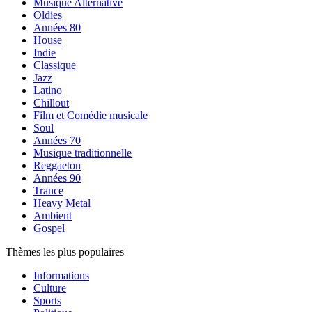
Musique Alternative
Oldies
Années 80
House
Indie
Classique
Jazz
Latino
Chillout
Film et Comédie musicale
Soul
Années 70
Musique traditionnelle
Reggaeton
Années 90
Trance
Heavy Metal
Ambient
Gospel
Thèmes les plus populaires
Informations
Culture
Sports